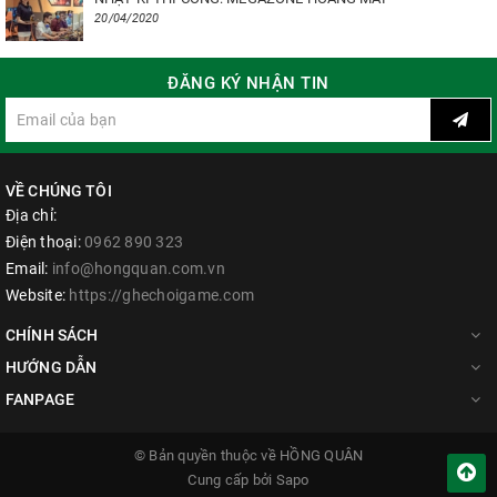
20/04/2020
ĐĂNG KÝ NHẬN TIN
VỀ CHÚNG TÔI
Địa chỉ:
Điện thoại:
0962 890 323
Email:
info@hongquan.com.vn
Website:
https://ghechoigame.com
CHÍNH SÁCH
HƯỚNG DẪN
FANPAGE
© Bản quyền thuộc về
HỒNG QUÂN
Cung cấp bởi Sapo