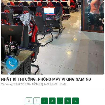
NHẬT KÍ THI CÔNG: PHÒNG MÁY VIKING GAMING
Friday, 03/07/2020 - HỒNG QUÂN GAME HOME
«
1
2
3
...
8
»