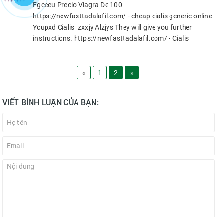
Fgceeu Precio Viagra De 100
https://newfasttadalafil.com/ - cheap cialis generic online
Ycupxd Cialis Izxxjy Alzjys They will give you further
instructions. https://newfasttadalafil.com/ - Cialis
«
1
2
»
VIẾT BÌNH LUẬN CỦA BẠN: