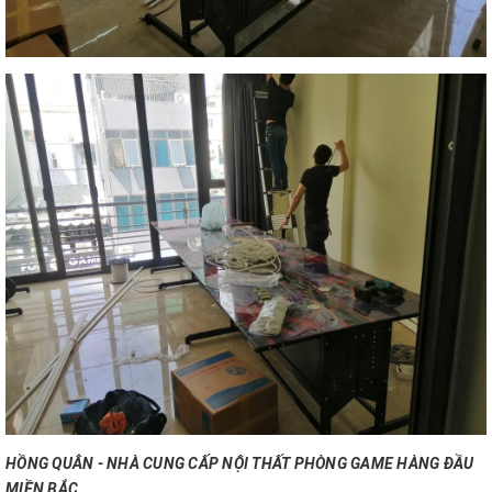
HỒNG QUÂN - NHÀ CUNG CẤP NỘI THẤT PHÒNG GAME HÀNG ĐẦU
MIỀN BẮC