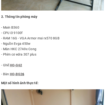
2. Thông tin phòng máy
- Main B360
- CPU i3 9100f
- RAM 16G - VGA Armor msi rx570 8GB
- Nguồn Evga 450w
- Màn HKC 27A9x Cong
- Phím cơ edra 307 plus
- Ghế
HQ-G62
- Bàn
HQ-BG2
6
Một số hình ảnh thực tế: