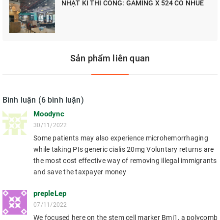
NHẬT KÍ THI CÔNG: GAMING X 524 CỔ NHUẾ
Sản phẩm liên quan
Bình luận (6 bình luận)
Moodync
30/11/2022
Some patients may also experience microhemorrhaging
while taking PIs generic cialis 20mg Voluntary returns are
the most cost effective way of removing illegal immigrants
and save the taxpayer money
prepleLep
07/11/2022
We focused here on the stem cell marker Bmi1, a polycomb