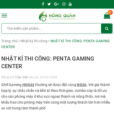
0
Toggle
navigation
Trang chủ
Nhật ký thi công
NHẬT KÍ THI CÔNG: PENTA GAMING
CENTER
NHẬT KÍ THI CÔNG: PENTA GAMING
CENTER
Đăng bởi
Trần Việt
vào lúc 27/07/2020
Ghế Gaming
HQG62
thường sẽ được đặt cùng
BG26
,.Với giá thành
hợp lý, sự chắc chắn và bền bỉ theo thời gian, combo này là tối ưu
cho các phòng máy ở khu vực ngoại thành và nông thôn, nơi mà
khấu hao cho phòng máy trên cùng một lượng khách lớn hơn nhiều
so với trung tâm thành phố