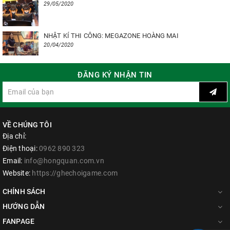
29/05/2020
NHẬT KÍ THI CÔNG: MEGAZONE HOÀNG MAI
20/04/2020
ĐĂNG KÝ NHẬN TIN
VỀ CHÚNG TÔI
Địa chỉ:
Điện thoại:
0962 890 323
Email:
info@hongquan.com.vn
Website:
https://ghechoigame.com
CHÍNH SÁCH
HƯỚNG DẪN
FANPAGE