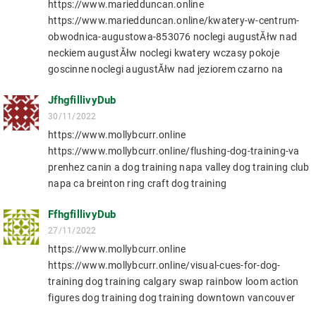
https://www.mariedduncan.online
https://www.mariedduncan.online/kwatery-w-centrum-
obwodnica-augustowa-853076 noclegi augustĂłw nad
neckiem augustĂłw noclegi kwatery wczasy pokoje
goscinne noclegi augustĂłw nad jeziorem czarno na
JfhgfillivyDub
30/11/2022
https://www.mollybcurr.online
https://www.mollybcurr.online/flushing-dog-training-va
prenhez canin a dog training napa valley dog training club
napa ca breinton ring craft dog training
FfhgfillivyDub
27/11/2022
https://www.mollybcurr.online
https://www.mollybcurr.online/visual-cues-for-dog-
training dog training calgary swap rainbow loom action
figures dog training dog training downtown vancouver