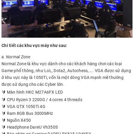
Chi tiết các khu vực máy như sau:
a. Normal Zone
Normal Zone là khu vực dành cho các khách hàng chơi các loại
Game phổ thông, như LoL, Dota2, Autochess,.... VGA được sử dụng
ở khu vực này là 1050Ti, vốn là một dòng VGA mạnh mẽ thường
được sử dụng cho các Cyber lớn.
🔰
Màn hình HKC M27A6FX LED
🔰 CPU Ryzen 3 2200G / 4 cores 4 threads
🔰 VGA GTX 1050Ti 4G
🔰 Ram 8GB Bus 3000MHz
🔰 Nguồn X450
🔰 Headphone DareU Vh350S
🔰 Bàn phím cơ Gaming DAREU EK815 104KEY