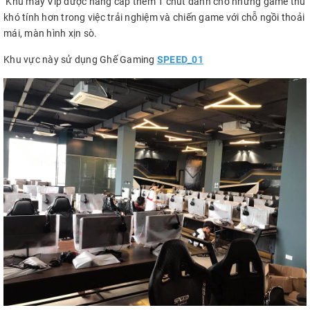
Khu máy Vip được nâng cấp thêm 1 chút dành cho những game thủ
khó tính hơn trong việc trải nghiệm và chiến game với chỗ ngồi thoải
mái, màn hình xịn sò.
Khu vực này sử dụng Ghế Gaming
SPEED_01