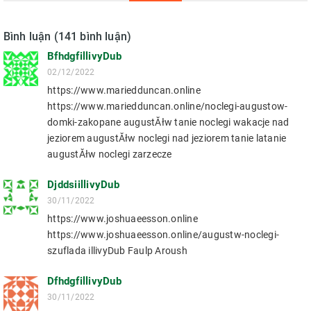
Bình luận (141 bình luận)
BfhdgfillivyDub
02/12/2022
https://www.mariedduncan.online
https://www.mariedduncan.online/noclegi-augustow-
domki-zakopane augustĂłw tanie noclegi wakacje nad
jeziorem augustĂłw noclegi nad jeziorem tanie latanie
augustĂłw noclegi zarzecze
DjddsiillivyDub
30/11/2022
https://www.joshuaeesson.online
https://www.joshuaeesson.online/augustw-noclegi-
szuflada illivyDub Faulp Aroush
DfhdgfillivyDub
30/11/2022