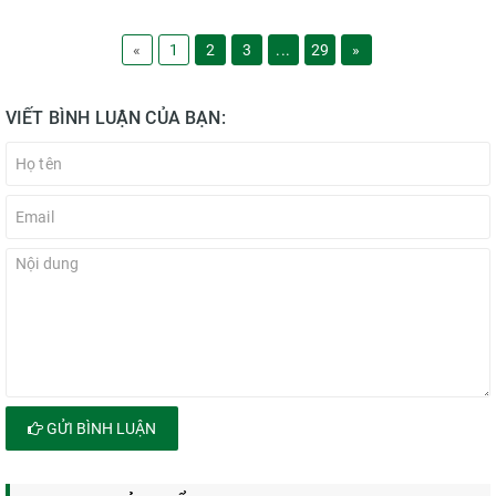
«
1
2
3
...
29
»
VIẾT BÌNH LUẬN CỦA BẠN:
GỬI BÌNH LUẬN