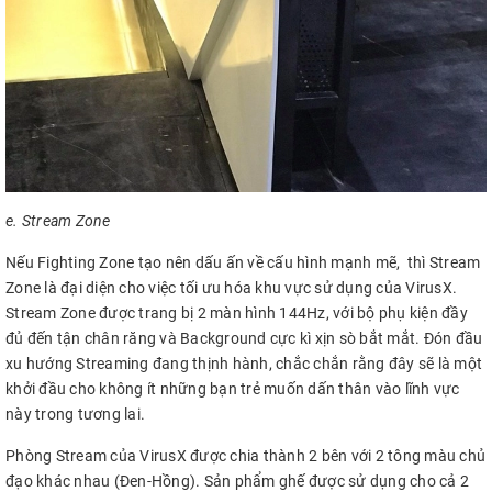
e. Stream Zone
Nếu Fighting Zone tạo nên dấu ấn về cấu hình mạnh mẽ, thì Stream
Zone là đại diện cho việc tối ưu hóa khu vực sử dụng của VirusX.
Stream Zone được trang bị 2 màn hình 144Hz, với bộ phụ kiện đầy
đủ đến tận chân răng và Background cực kì xịn sò bắt mắt. Đón đầu
xu hướng Streaming đang thịnh hành, chắc chắn rằng đây sẽ là một
khởi đầu cho không ít những bạn trẻ muốn dấn thân vào lĩnh vực
này trong tương lai.
Phòng Stream của VirusX được chia thành 2 bên với 2 tông màu chủ
đạo khác nhau (Đen-Hồng). Sản phẩm ghế được sử dụng cho cả 2