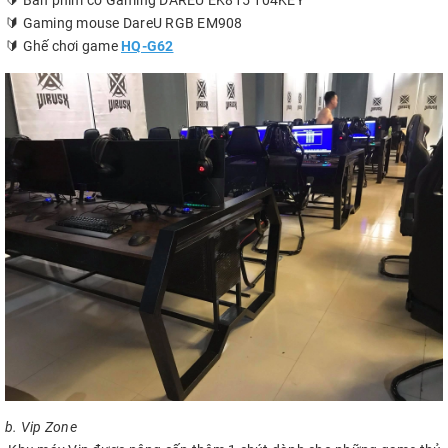
🔰 Gaming mouse DareU RGB EM908
🔰 Ghế chơi game
HQ-G62
b. Vip Zone